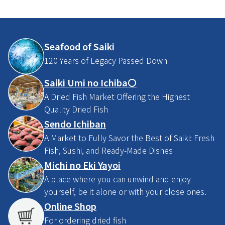
Seafood of Saiki
120 Years of Legacy Passed Down
Saiki Umi no Ichiba〇
A Dried Fish Market Offering the Highest
Quality Dried Fish
Sendo Ichiban
A Market to Fully Savor the Best of Saiki: Fresh
Fish, Sushi, and Ready-Made Dishes
Michi no Eki Yayoi
A place where you can unwind and enjoy
yourself, be it alone or with your close ones.
Online Shop
For ordering dried fish